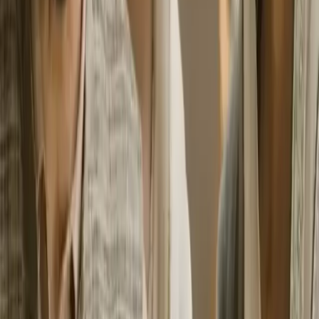
Menyajikan informasi seputar budaya populer India
TELUSURI
Redaksi
Pedoman Media Siber
Kontak
IKUTI KAMI